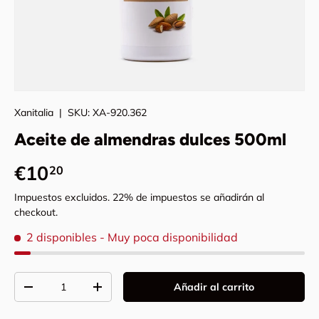
Xanitalia
|
SKU:
XA-920.362
Aceite de almendras dulces 500ml
Precio normal
€10
20
Impuestos excluidos. 22% de impuestos se añadirán al
checkout.
2 disponibles
- Muy poca disponibilidad
Cant.
Añadir al carrito
Disminuir cantidad
Aumentar la cantidad