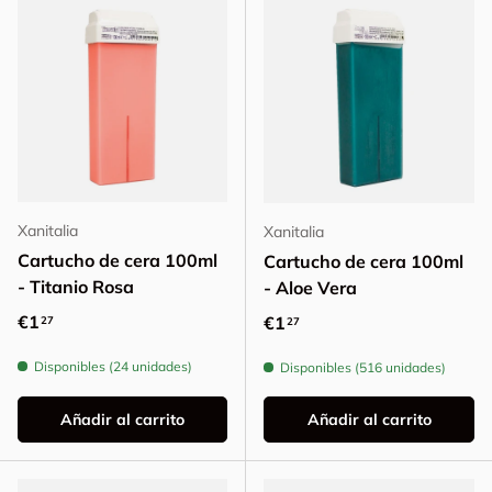
Xanitalia
Xanitalia
Cartucho de cera 100ml
Cartucho de cera 100ml
- Titanio Rosa
- Aloe Vera
Precio normal
€1
Precio normal
€1
27
27
Disponibles (24 unidades)
Disponibles (516 unidades)
Añadir al carrito
Añadir al carrito