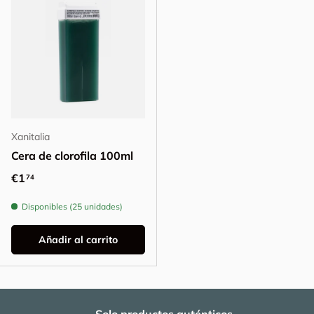
Xanitalia
Cera de clorofila 100ml
Precio normal
€1
74
Disponibles (25 unidades)
Añadir al carrito