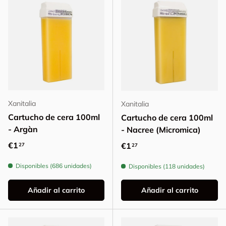
Xanitalia
Xanitalia
Cartucho de cera 100ml
Cartucho de cera 100ml
- Argàn
- Nacree (Micromica)
Precio normal
€1
Precio normal
€1
27
27
Disponibles (686 unidades)
Disponibles (118 unidades)
Añadir al carrito
Añadir al carrito