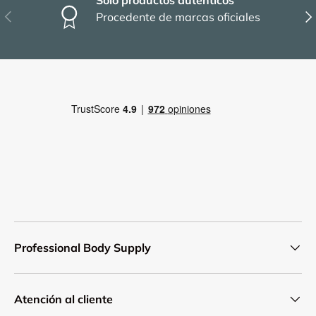
Solo productos auténticos
Anterior
Sig
Procedente de marcas oficiales
Professional Body Supply
Atención al cliente