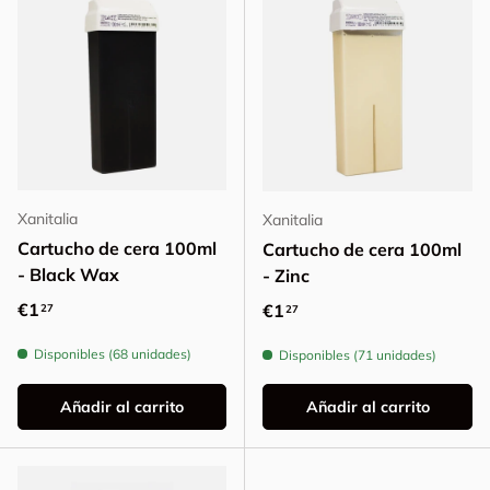
Xanitalia
Xanitalia
Cartucho de cera 100ml
Cartucho de cera 100ml
- Black Wax
- Zinc
Precio normal
€1
Precio normal
€1
27
27
Disponibles (68 unidades)
Disponibles (71 unidades)
Añadir al carrito
Añadir al carrito