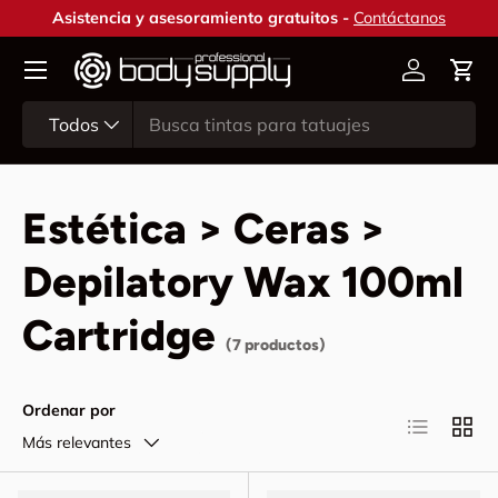
Asistencia y asesoramiento gratuitos -
Contáctanos
Ir al contenido
Cuenta
Carr
Buscar
Tipo de producto
Todos
Estética > Ceras >
Depilatory Wax 100ml
Cartridge
(7 productos)
Ordenar por
Lista
Cuadr
Más relevantes