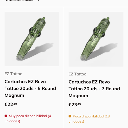
EZ Tattoo
EZ Tattoo
Cartuchos EZ Revo
Cartuchos EZ Revo
Tattoo 20uds - 5 Round
Tattoo 20uds - 7 Round
Magnum
Magnum
Precio normal
€22
Precio normal
€23
49
49
Muy poca disponibilidad (4
Poca disponibilidad (18
unidades)
unidades)