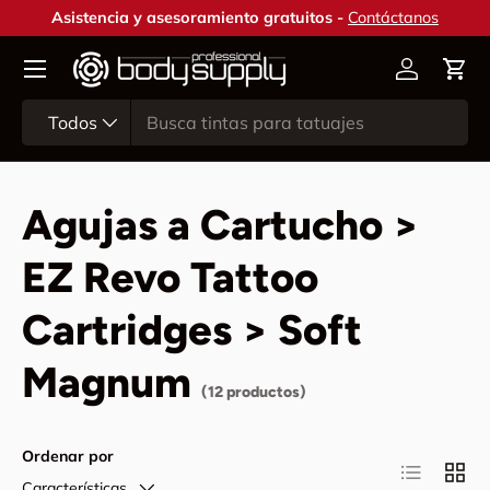
Asistencia y asesoramiento gratuitos -
Contáctanos
Ir al contenido
Cuenta
Carr
Buscar
Tipo de producto
Todos
Agujas a Cartucho >
EZ Revo Tattoo
Cartridges > Soft
Magnum
(12 productos)
Ordenar por
Lista
Cuadr
Características