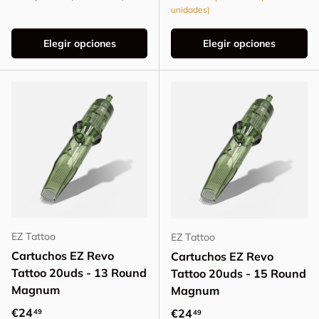
unidades)
Elegir opciones
Elegir opciones
EZ Tattoo
EZ Tattoo
Cartuchos EZ Revo
Cartuchos EZ Revo
Tattoo 20uds - 13 Round
Tattoo 20uds - 15 Round
Magnum
Magnum
Precio normal
€24
Precio normal
€24
49
49