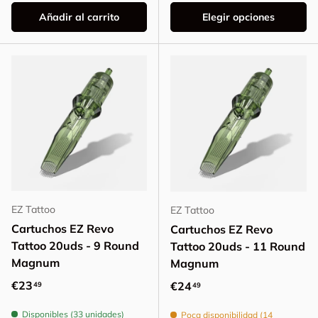
Añadir al carrito
Elegir opciones
EZ Tattoo
EZ Tattoo
Cartuchos EZ Revo
Cartuchos EZ Revo
Tattoo 20uds - 9 Round
Tattoo 20uds - 11 Round
Magnum
Magnum
Precio normal
€23
Precio normal
€24
49
49
Disponibles (33 unidades)
Poca disponibilidad (14