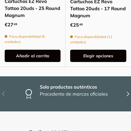
Cartuchos EZ Revo
Cartuchos EZ Revo
Tattoo 20uds - 25 Round
Tattoo 20uds - 17 Round
Magnum
Magnum
Precio normal
€27
Precio normal
€25
49
49
Poca disponibilidad (6
Poca disponibilidad (11
unidades)
unidades)
Añadir al carrito
Elegir opciones
Solo productos auténticos
Anterior
Sig
Procedente de marcas oficiales