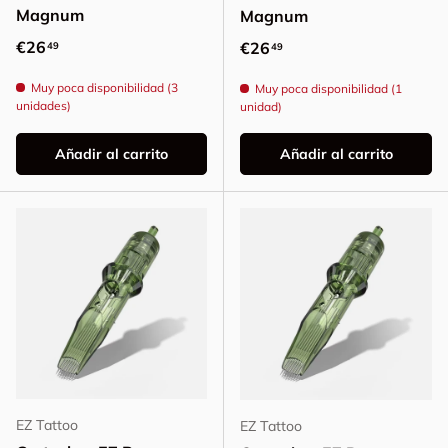
Magnum
Magnum
Precio normal
€26
Precio normal
€26
49
49
Muy poca disponibilidad (3
Muy poca disponibilidad (1
unidades)
unidad)
Añadir al carrito
Añadir al carrito
EZ Tattoo
EZ Tattoo