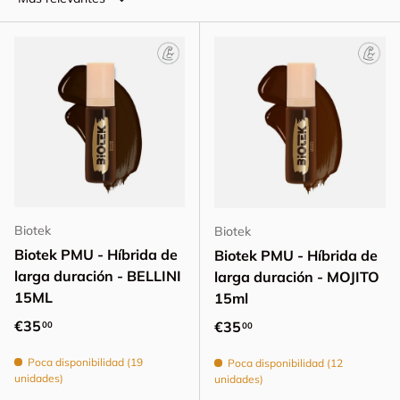
Biotek
Biotek
Biotek PMU - Híbrida de
Biotek PMU - Híbrida de
larga duración - BELLINI
larga duración - MOJITO
15ML
15ml
Precio normal
€35
Precio normal
€35
00
00
Poca disponibilidad (19
Poca disponibilidad (12
unidades)
unidades)