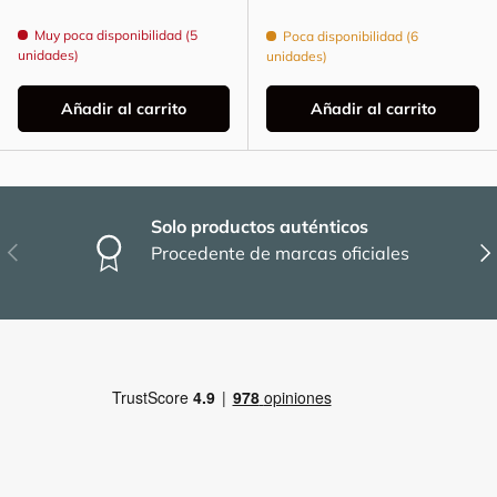
Muy poca disponibilidad (5
Poca disponibilidad (6
unidades)
unidades)
Añadir al carrito
Añadir al carrito
Solo productos auténticos
Anterior
Sig
Procedente de marcas oficiales