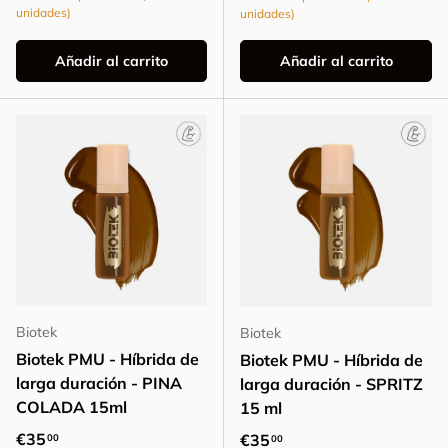
unidades)
unidades)
Añadir al carrito
Añadir al carrito
Biotek
Biotek
Biotek PMU - Híbrida de
Biotek PMU - Híbrida de
larga duración - PINA
larga duración - SPRITZ
COLADA 15ml
15 ml
Precio normal
€35
Precio normal
€35
00
00