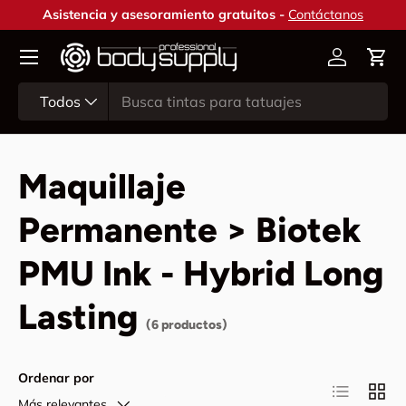
Asistencia y asesoramiento gratuitos -
Contáctanos
Ir al contenido
Cuenta
Carr
Buscar
Tipo de producto
Todos
Maquillaje
Permanente > Biotek
PMU Ink - Hybrid Long
Lasting
(6 productos)
Ordenar por
Lista
Cuadr
Más relevantes