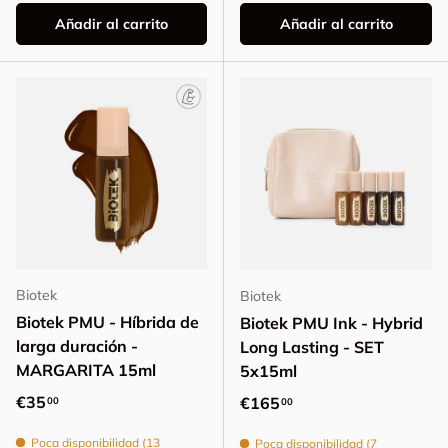
Añadir al carrito
Añadir al carrito
Biotek
Biotek
Biotek PMU - Híbrida de
Biotek PMU Ink - Hybrid
larga duración -
Long Lasting - SET
MARGARITA 15ml
5x15ml
Precio normal
€35
Precio normal
€165
00
00
Poca disponibilidad (13
Poca disponibilidad (7