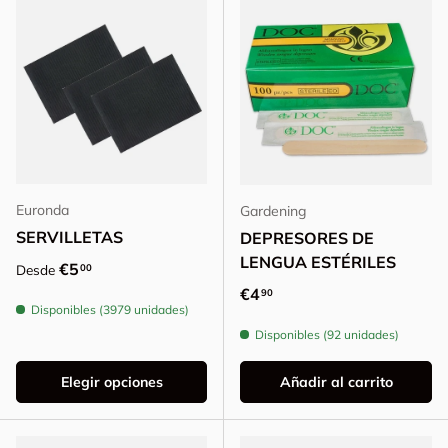
Euronda
Gardening
SERVILLETAS
DEPRESORES DE
LENGUA ESTÉRILES
Precio normal
€5
00
Desde
Precio normal
€4
90
Disponibles (3979 unidades)
Disponibles (92 unidades)
Elegir opciones
Añadir al carrito