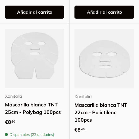
Añadir al carrito
Añadir al carrito
Xanitalia
Xanitalia
Mascarilla blanca TNT
Mascarilla blanca TNT
25cm - Polybag 100pcs
22cm - Polietilene
100pcs
Precio normal
€8
90
Precio normal
€8
40
Disponibles (22 unidades)