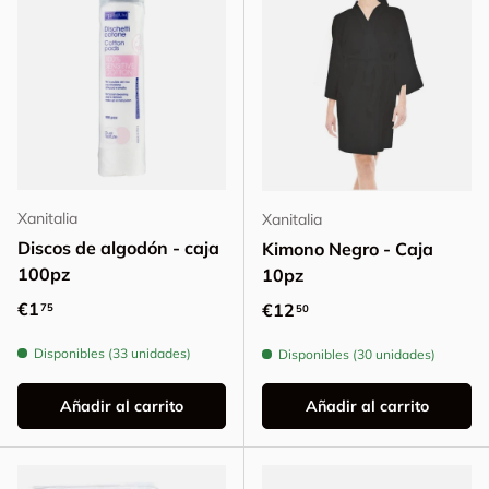
Xanitalia
Xanitalia
Discos de algodón - caja
Kimono Negro - Caja
100pz
10pz
Precio normal
€1
Precio normal
€12
75
50
Disponibles (33 unidades)
Disponibles (30 unidades)
Añadir al carrito
Añadir al carrito