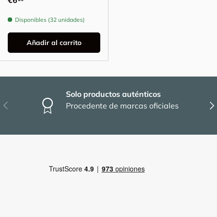
€6
Disponibles (32 unidades)
Añadir al carrito
Solo productos auténticos
Anterior
Sig
Procedente de marcas oficiales