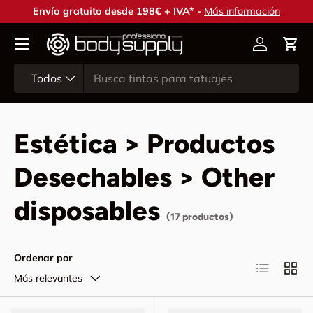
Envío gratuito desde 198€ + IVA* -
Más información
Ir al contenido
Cuenta
Carr
Buscar
Tipo de producto
Todos
Estética > Productos
Desechables > Other
disposables
(17 productos)
Ordenar por
Lista
Cuadr
Más relevantes