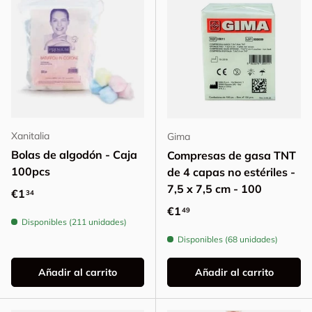
Xanitalia
Gima
Bolas de algodón - Caja
Compresas de gasa TNT
100pcs
de 4 capas no estériles -
7,5 x 7,5 cm - 100
Precio normal
€1
34
Precio normal
€1
49
Disponibles (211 unidades)
Disponibles (68 unidades)
Añadir al carrito
Añadir al carrito