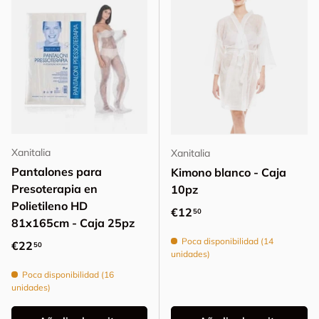
Xanitalia
Xanitalia
Pantalones para
Kimono blanco - Caja
Presoterapia en
10pz
Polietileno HD
Precio normal
€12
50
81x165cm - Caja 25pz
Poca disponibilidad (14
Precio normal
€22
50
unidades)
Poca disponibilidad (16
unidades)