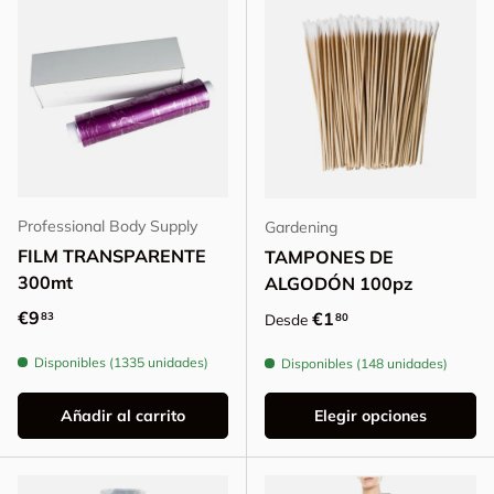
Professional Body Supply
Gardening
FILM TRANSPARENTE
TAMPONES DE
300mt
ALGODÓN 100pz
Precio normal
€9
Precio normal
€1
83
80
Desde
Disponibles (1335 unidades)
Disponibles (148 unidades)
Añadir al carrito
Elegir opciones