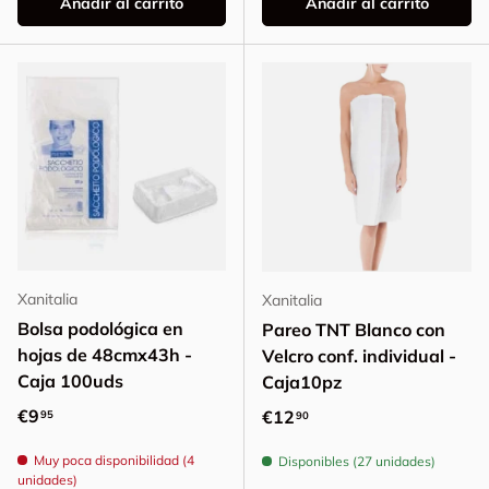
Añadir al carrito
Añadir al carrito
Xanitalia
Xanitalia
Bolsa podológica en
Pareo TNT Blanco con
hojas de 48cmx43h -
Velcro conf. individual -
Caja 100uds
Caja10pz
Precio normal
€9
Precio normal
€12
95
90
Muy poca disponibilidad (4
Disponibles (27 unidades)
unidades)