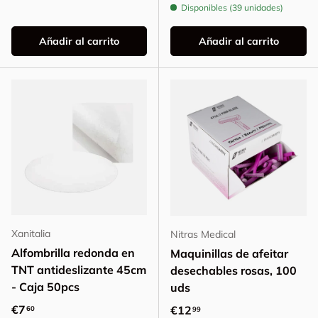
Disponibles (39 unidades)
Añadir al carrito
Añadir al carrito
Xanitalia
Nitras Medical
Alfombrilla redonda en
Maquinillas de afeitar
TNT antideslizante 45cm
desechables rosas, 100
- Caja 50pcs
uds
Precio normal
€7
Precio normal
€12
60
99