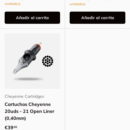
unidades)
unidades)
Añadir al carrito
Añadir al carrito
Cheyenne Cartridges
Cartuchos Cheyenne
20uds - 21 Open Liner
(0,40mm)
Precio normal
€39
00