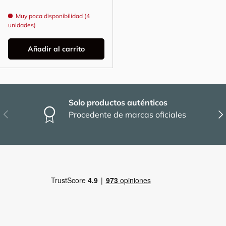
Muy poca disponibilidad (4
unidades)
Añadir al carrito
Solo productos auténticos
Anterior
Sig
Procedente de marcas oficiales