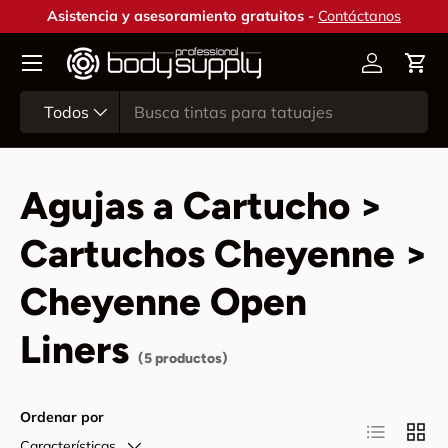
Asistencia y asesoramiento gratuitos -
Contáctanos
Ir al contenido
Cuenta
Carr
Buscar
Tipo de producto
Todos
Agujas a Cartucho >
Cartuchos Cheyenne >
Cheyenne Open
Liners
(5 productos)
Ordenar por
Lista
Cuadr
Características