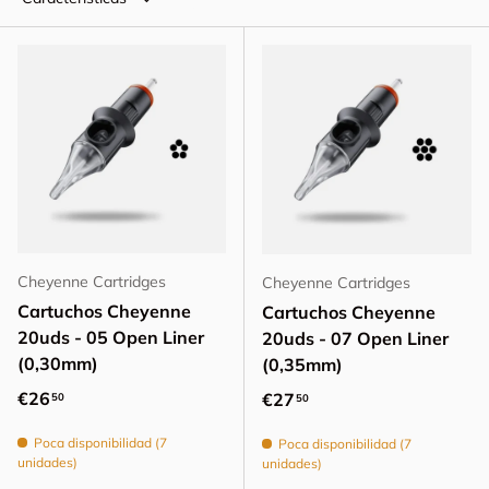
Cheyenne Cartridges
Cheyenne Cartridges
Cartuchos Cheyenne
Cartuchos Cheyenne
20uds - 05 Open Liner
20uds - 07 Open Liner
(0,30mm)
(0,35mm)
Precio normal
€26
Precio normal
€27
50
50
Poca disponibilidad (7
Poca disponibilidad (7
unidades)
unidades)