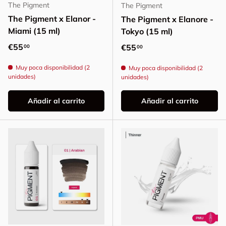
The Pigment
The Pigment
The Pigment x Elanor -
The Pigment x Elanore -
Miami (15 ml)
Tokyo (15 ml)
Precio normal
€55
Precio normal
€55
00
00
Muy poca disponibilidad (2
Muy poca disponibilidad (2
unidades)
unidades)
Añadir al carrito
Añadir al carrito