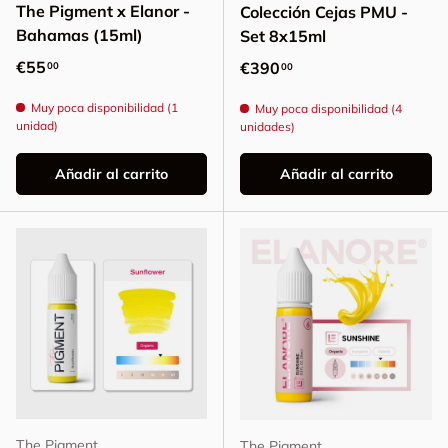
The Pigment x Elanor -
Colección Cejas PMU -
Bahamas (15ml)
Set 8x15ml
Precio normal
€55
Precio normal
€390
00
00
Muy poca disponibilidad (1
Muy poca disponibilidad (4
unidad)
unidades)
Añadir al carrito
Añadir al carrito
The Pigment
The Pigment