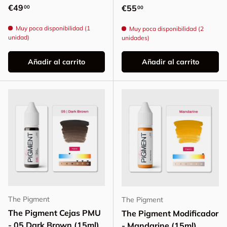
Precio normal
€49
Precio normal
€55
00
00
Muy poca disponibilidad (1
Muy poca disponibilidad (2
unidad)
unidades)
Añadir al carrito
Añadir al carrito
The Pigment
The Pigment
The Pigment Cejas PMU
The Pigment Modificador
- 05 Dark Brown (15ml)
- Mandarine (15ml)