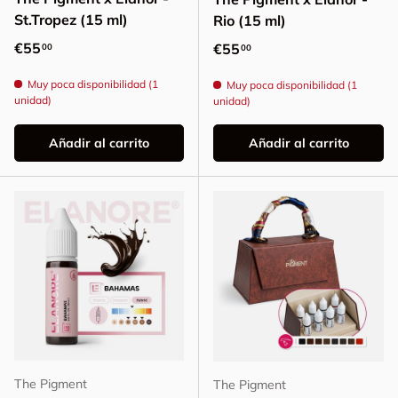
St.Tropez (15 ml)
Rio (15 ml)
Precio normal
€55
Precio normal
€55
00
00
Muy poca disponibilidad (1
Muy poca disponibilidad (1
unidad)
unidad)
Añadir al carrito
Añadir al carrito
The Pigment
The Pigment