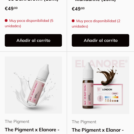
Precio normal
€49
Precio normal
€49
00
00
Muy poca disponibilidad (5
Muy poca disponibilidad (2
unidades)
unidades)
Añadir al carrito
Añadir al carrito
The Pigment
The Pigment
The Pigment x Elanore -
The Pigment x Elanor -