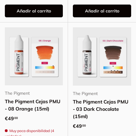
Añadir al carrito
Añadir al carrito
The Pigment
The Pigment
The Pigment Cejas PMU
The Pigment Cejas PMU
- 08 Orange (15ml)
- 03 Dark Chocolate
(15ml)
Precio normal
€49
00
Precio normal
€49
00
Muy poca disponibilidad (4