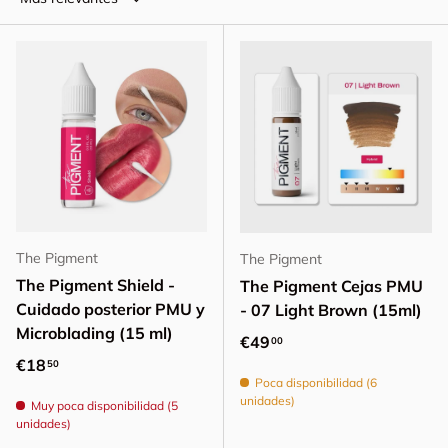
The Pigment
The Pigment
The Pigment Shield -
The Pigment Cejas PMU
Cuidado posterior PMU y
- 07 Light Brown (15ml)
Microblading (15 ml)
Precio normal
€49
00
Precio normal
€18
50
Poca disponibilidad (6
unidades)
Muy poca disponibilidad (5
unidades)