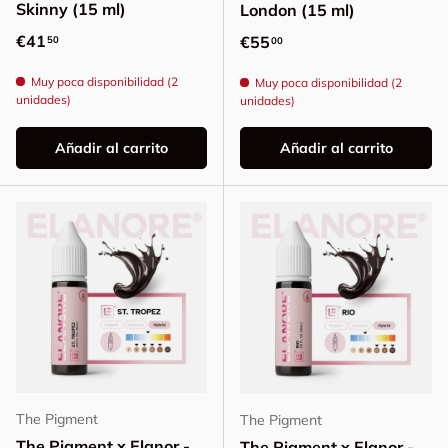
Skinny (15 ml)
London (15 ml)
Precio normal
€41
Precio normal
€55
50
00
Muy poca disponibilidad (2
Muy poca disponibilidad (2
unidades)
unidades)
Añadir al carrito
Añadir al carrito
The Pigment
The Pigment
The Pigment x Elanor -
The Pigment x Elanor -