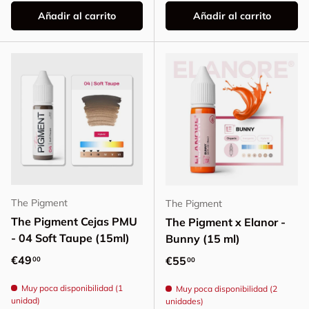
Añadir al carrito
Añadir al carrito
The Pigment
The Pigment
The Pigment Cejas PMU
The Pigment x Elanor -
- 04 Soft Taupe (15ml)
Bunny (15 ml)
Precio normal
€49
Precio normal
€55
00
00
Muy poca disponibilidad (1
Muy poca disponibilidad (2
unidad)
unidades)