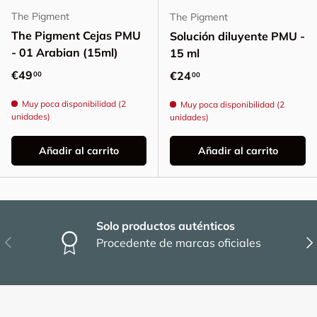
The Pigment
The Pigment
The Pigment Cejas PMU
Solución diluyente PMU -
- 01 Arabian (15ml)
15 ml
Precio normal
€49
Precio normal
€24
00
00
Muy poca disponibilidad (2
Muy poca disponibilidad (2
unidades)
unidades)
Añadir al carrito
Añadir al carrito
Solo productos auténticos
Anterior
Sig
Procedente de marcas oficiales