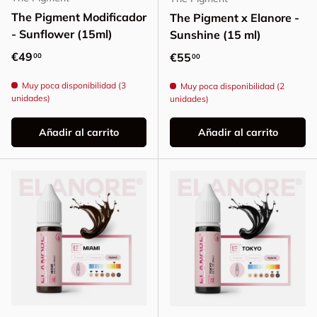
The Pigment Modificador
The Pigment x Elanore -
- Sunflower (15ml)
Sunshine (15 ml)
Precio normal
€49
Precio normal
€55
00
00
Muy poca disponibilidad (3
Muy poca disponibilidad (2
unidades)
unidades)
Añadir al carrito
Añadir al carrito