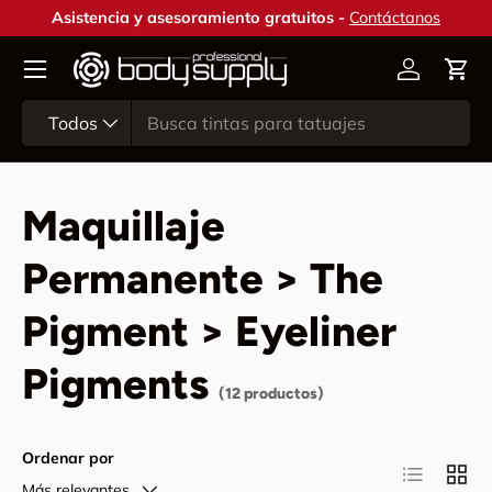
Asistencia y asesoramiento gratuitos -
Contáctanos
Ir al contenido
Cuenta
Carr
Buscar
Tipo de producto
Todos
Maquillaje
Permanente > The
Pigment > Eyeliner
Pigments
(12 productos)
Ordenar por
Lista
Cuadr
Más relevantes