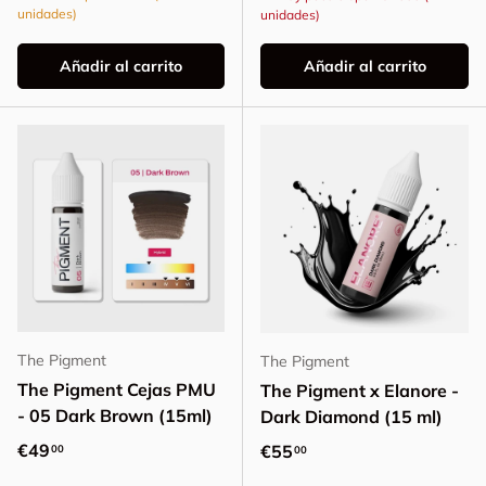
unidades)
unidades)
Añadir al carrito
Añadir al carrito
The Pigment
The Pigment
The Pigment Cejas PMU
The Pigment x Elanore -
- 05 Dark Brown (15ml)
Dark Diamond (15 ml)
Precio normal
€49
Precio normal
€55
00
00