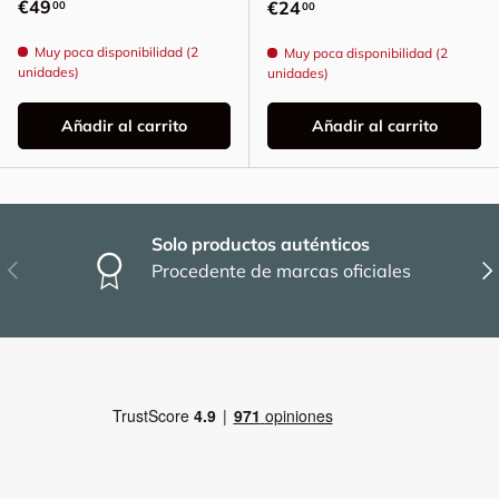
Precio normal
€49
Precio normal
€24
00
00
Muy poca disponibilidad (2
Muy poca disponibilidad (2
unidades)
unidades)
Añadir al carrito
Añadir al carrito
Solo productos auténticos
Anterior
Sig
Procedente de marcas oficiales