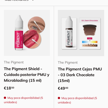
The Pigment
The Pigment
The Pigment Shield -
The Pigment Cejas PMU
Cuidado posterior PMU y
- 03 Dark Chocolate
Microblading (15 ml)
(15ml)
Precio normal
€18
Precio normal
€49
50
00
Muy poca disponibilidad (5
Muy poca disponibilidad (5
unidades)
unidades)