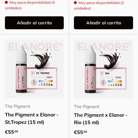
Muy poca disponibilidad (5
Muy poca disponibilidad (2
unidades)
unidades)
Añadir al carrito
Añadir al carrito
The Pigment
The Pigment
The Pigment x Elanor -
The Pigment x Elanor -
St.Tropez (15 ml)
Rio (15 ml)
Precio normal
€55
Precio normal
€55
00
00