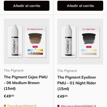
Añadir al carrito
Añadir al carrito
The Pigment
The Pigment
The Pigment Cejas PMU
The Pigment Eyeliner
- 06 Medium Brown
PMU - 01 Night Rider
(15ml)
(15ml)
Precio normal
€49
Precio normal
€49
00
00
Poca disponibilidad (6
Muy poca disponibilidad (4