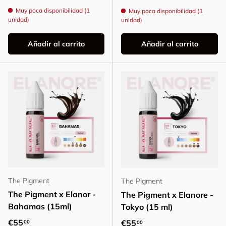
Muy poca disponibilidad (1
Muy poca disponibilidad (1
unidad)
unidad)
Añadir al carrito
Añadir al carrito
The Pigment
The Pigment
The Pigment x Elanor -
The Pigment x Elanore -
Bahamas (15ml)
Tokyo (15 ml)
Precio normal
€55
Precio normal
€55
00
00