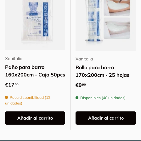
Xanitalia
Xanitalia
Paño para barro
Rollo para barro
160x200cm - Caja 50pcs
170x200cm - 25 hojas
Precio normal
€17
Precio normal
€9
50
90
Poca disponibilidad (12
Disponibles (40 unidades)
unidades)
Añadir al carrito
Añadir al carrito