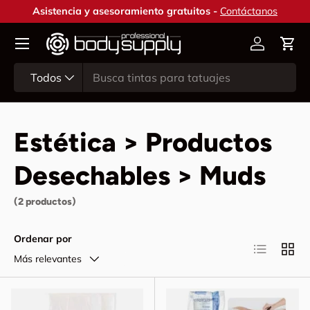
Asistencia y asesoramiento gratuitos -
Contáctanos
Ir al contenido
Cuenta
Carr
Buscar
Tipo de producto
Todos
Estética > Productos
Desechables > Muds
(2 productos)
Ordenar por
Lista
Cuadr
Más relevantes