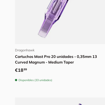
Añadir al carrito
Dragonhawk
Cartuchos Mast Pro 20 unidades - 0,35mm 13
Curved Magnum - Medium Taper
Precio normal
€18
99
Disponibles (33 unidades)