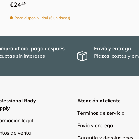
Precio normal
€24
49
Poca disponibilidad (6 unidades)
ompra ahora, paga después
Envío y entrega
cuotas sin intereses
Plazos, costes y env
ofessional Body
Atención al cliente
pply
Términos de servicio
formación legal
Envío y entrega
ntos de venta
Garantía y devoluciones