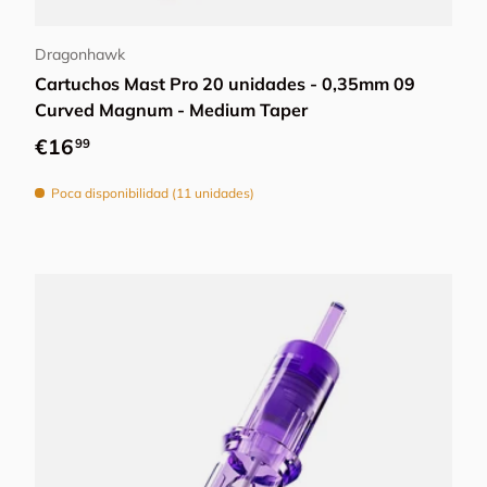
Añadir al carrito
Dragonhawk
Cartuchos Mast Pro 20 unidades - 0,35mm 09
Curved Magnum - Medium Taper
Precio normal
€16
99
Poca disponibilidad (11 unidades)