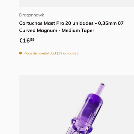
Añadir al carrito
Dragonhawk
Cartuchos Mast Pro 20 unidades - 0,35mm 07
Curved Magnum - Medium Taper
Precio normal
€16
99
Poca disponibilidad (11 unidades)