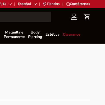
n
R €)
Idioma
Español
|
Tiendas
|
Contáctenos
Cuenta
Carrito
Maquillaje
Body
Estética
Clearance
Permanente
Piercing