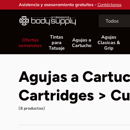
Asistencia y asesoramiento gratuitos -
Contáctanos
Ir al contenido
Buscar
Tipo de product
Todos
Tintas
Agujas
Ofertas
Agujas a
para
Clasicas &
semanales
Cartucho
Tatuaje
Grip
Agujas a Cartu
Cartridges > 
(8 productos)