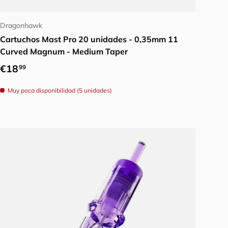
Añadir al carrito
Dragonhawk
Cartuchos Mast Pro 20 unidades - 0,35mm 11
Curved Magnum - Medium Taper
Precio normal
€18
99
Muy poca disponibilidad (5 unidades)