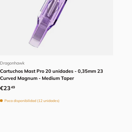
Añadir al carrito
Dragonhawk
Cartuchos Mast Pro 20 unidades - 0,35mm 23
Curved Magnum - Medium Taper
Precio normal
€23
49
Poca disponibilidad (12 unidades)