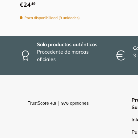
Precio normal
€24
49
Poca disponibilidad (9 unidades)
Solo productos auténticos
C
Procedente de marcas
3 
oficiales
Pr
Su
In
Pu