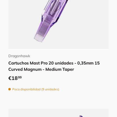
Añadir al carrito
Dragonhawk
Cartuchos Mast Pro 20 unidades - 0,35mm 15
Curved Magnum - Medium Taper
Precio normal
€18
99
Poca disponibilidad (9 unidades)