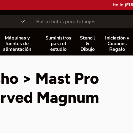
País/Regió
Italia (EU
o
Máquinas y
Suministros
Stencil
Iniciación y
fuentes de
para el
&
Cupones
alimentación
estudio
Dibujo
Regalo
cho > Mast Pro
Curved Magnum