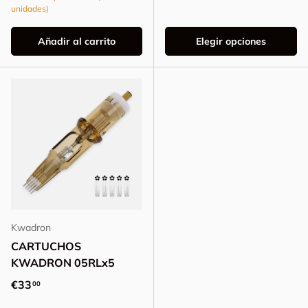
unidades)
Añadir al carrito
Elegir opciones
Kwadron
CARTUCHOS
KWADRON 05RLx5
Precio normal
€33
00