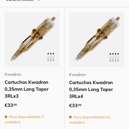
Kwadron
Kwadron
Cartuchos Kwadron
Cartuchos Kwadron
0,35mm Long Taper
0,35mm Long Taper
3RLx3
3RLx4
Precio normal
€33
Precio normal
€33
00
00
Poca disponibilidad (7
Poca disponibilidad (11
unidades)
unidades)