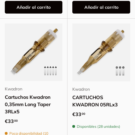
Añadir al carrito
Añadir al carrito
Kwadron
Kwadron
Cartuchos Kwadron
CARTUCHOS
0,35mm Long Taper
KWADRON 05RLx3
3RLx5
Precio normal
€33
00
Precio normal
€33
00
Disponibles (28 unidades)
Poca disponibilidad (10