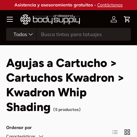
Asistencia y asesoramiento gratuitos -
Contáctanos
Ir al contenido
Cuenta
Carr
Buscar
Tipo de producto
Todos
Agujas a Cartucho >
Cartuchos Kwadron >
Kwadron Whip
Shading
(5 productos)
Ordenar por
Lista
Cuadr
Características