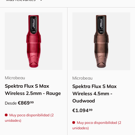
Microbeau
Microbeau
Spektra Flux S Max
Spektra Flux S Max
Wireless 2.5mm - Rouge
Wireless 4.5mm -
Oudwood
Precio normal
€869
99
Desde
Precio normal
€1.094
99
Muy poca disponibilidad (2
unidades)
Muy poca disponibilidad (2
unidades)