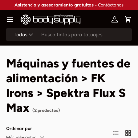
Asistencia y asesoramiento gratuitos -
Contáctanos
Ir al contenido
Cuenta
Carr
Buscar
Tipo de producto
Todos
Máquinas y fuentes de
alimentación > FK
Irons > Spektra Flux S
Max
(2 productos)
Ordenar por
Lista
Cuadr
Más relevantes