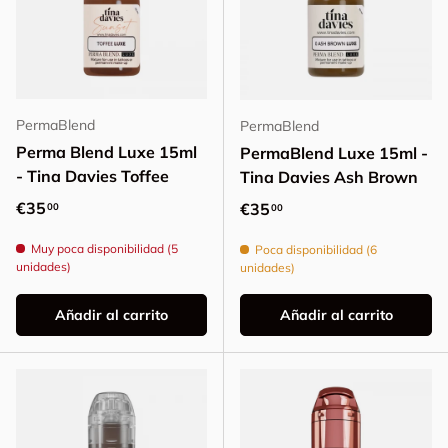
PermaBlend
PermaBlend
Perma Blend Luxe 15ml
PermaBlend Luxe 15ml -
- Tina Davies Toffee
Tina Davies Ash Brown
Precio normal
€35
Precio normal
€35
00
00
Muy poca disponibilidad (5
Poca disponibilidad (6
unidades)
unidades)
Añadir al carrito
Añadir al carrito