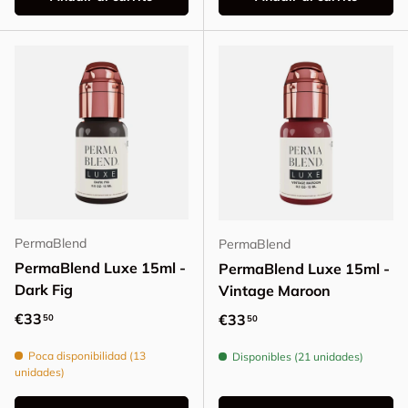
PermaBlend
PermaBlend
PermaBlend Luxe 15ml -
PermaBlend Luxe 15ml -
Dark Fig
Vintage Maroon
Precio normal
€33
Precio normal
€33
50
50
Poca disponibilidad (13
Disponibles (21 unidades)
unidades)