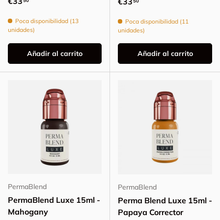
Precio normal
€33
Precio normal
€33
50
Poca disponibilidad (13
Poca disponibilidad (11
unidades)
unidades)
Añadir al carrito
Añadir al carrito
PermaBlend
PermaBlend
PermaBlend Luxe 15ml -
Perma Blend Luxe 15ml -
Mahogany
Papaya Corrector