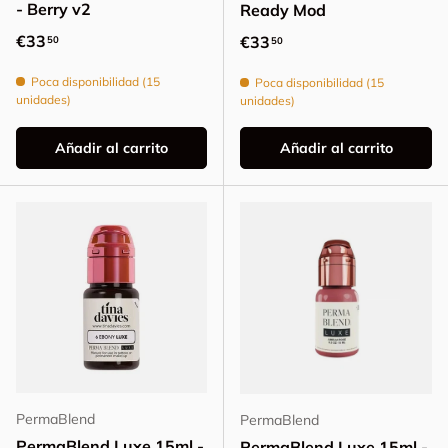
- Berry v2
Ready Mod
Precio normal
€33
Precio normal
€33
50
50
Poca disponibilidad (15
Poca disponibilidad (15
unidades)
unidades)
Añadir al carrito
Añadir al carrito
PermaBlend
PermaBlend
PermaBlend Luxe 15ml -
PermaBlend Luxe 15ml -