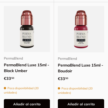
PermaBlend
PermaBlend
PermaBlend Luxe 15ml -
PermaBlend Luxe 15ml -
Black Umber
Boudoir
Precio normal
€33
Precio normal
€33
50
50
Poca disponibilidad (20
Poca disponibilidad (20
unidades)
unidades)
Añadir al carrito
Añadir al carrito