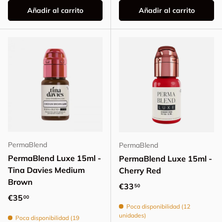
Añadir al carrito
Añadir al carrito
PermaBlend
PermaBlend
PermaBlend Luxe 15ml -
PermaBlend Luxe 15ml -
Tina Davies Medium
Cherry Red
Brown
Precio normal
€33
50
Precio normal
€35
00
Poca disponibilidad (12
unidades)
Poca disponibilidad (19