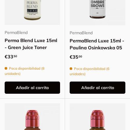
PermaBlend
PermaBlend
Perma Blend Luxe 15ml
PermaBlend Luxe 15ml -
- Green Juice Toner
Paulina Osinkowska 05
Precio normal
€33
Precio normal
€35
50
00
Poca disponibilidad (8
Poca disponibilidad (6
unidades)
unidades)
Añadir al carrito
Añadir al carrito