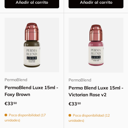
Añadir al carrito
Añadir al carrito
PermaBlend
PermaBlend
PermaBlend Luxe 15ml -
Perma Blend Luxe 15ml -
Foxy Brown
Victorian Rose v2
Precio normal
€33
Precio normal
€33
50
50
Poca disponibilidad (17
Poca disponibilidad (12
unidades)
unidades)