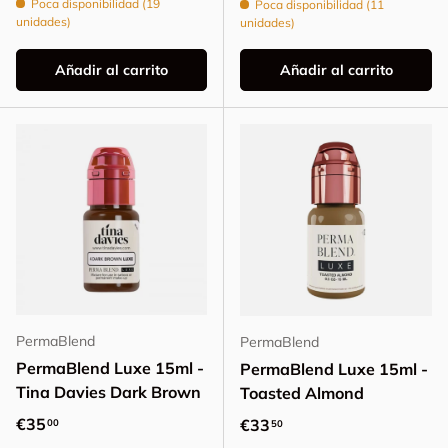
Poca disponibilidad (19
Poca disponibilidad (11
unidades)
unidades)
Añadir al carrito
Añadir al carrito
PermaBlend
PermaBlend
PermaBlend Luxe 15ml -
PermaBlend Luxe 15ml -
Tina Davies Dark Brown
Toasted Almond
Precio normal
€35
Precio normal
€33
00
50