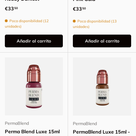
Precio normal
€33
Precio normal
€33
50
50
Poca disponibilidad (12
Poca disponibilidad (13
unidades)
unidades)
Añadir al carrito
Añadir al carrito
PermaBlend
PermaBlend
Perma Blend Luxe 15ml
PermaBlend Luxe 15ml -