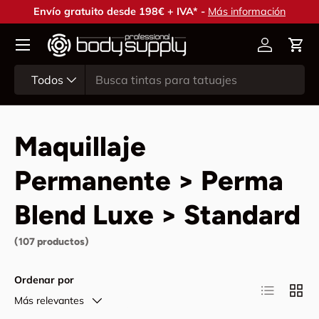
Envío gratuito desde 198€ + IVA* -
Más información
Ir al contenido
Cuenta
Carr
Buscar
Tipo de producto
Todos
Maquillaje
Permanente > Perma
Blend Luxe > Standard
(107 productos)
Ordenar por
Lista
Cuadr
Más relevantes