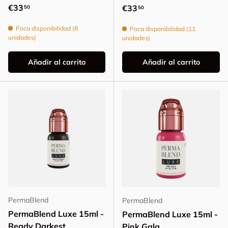
Precio normal
€33
Precio normal
€33
50
50
Poca disponibilidad (8
Poca disponibilidad (11
unidades)
unidades)
Añadir al carrito
Añadir al carrito
PermaBlend
PermaBlend
PermaBlend Luxe 15ml -
PermaBlend Luxe 15ml -
Ready Darkest
Pink Gala