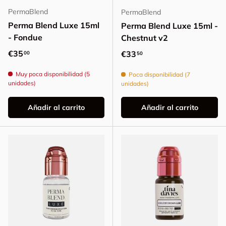
PermaBlend
PermaBlend
Perma Blend Luxe 15ml
Perma Blend Luxe 15ml -
- Fondue
Chestnut v2
Precio normal
€35
Precio normal
€33
00
50
Muy poca disponibilidad (5
Poca disponibilidad (7
unidades)
unidades)
Añadir al carrito
Añadir al carrito