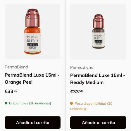
PermaBlend
PermaBlend
PermaBlend Luxe 15ml -
PermaBlend Luxe 15ml -
Orange Peel
Ready Medium
Precio normal
€33
Precio normal
€33
50
50
Disponibles (26 unidades)
Poca disponibilidad (20
unidades)
Añadir al carrito
Añadir al carrito