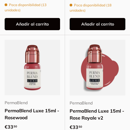
Poca disponibilidad (13
Poca disponibilidad (18
unidades)
unidades)
Añadir al carrito
Añadir al carrito
PermaBlend
PermaBlend
PermaBlend Luxe 15ml -
PermaBlend Luxe 15ml -
Rosewood
Rose Royale v2
Precio normal
€33
Precio normal
€33
50
50