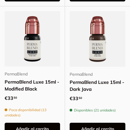
PermaBlend
PermaBlend
PermaBlend Luxe 15ml -
PermaBlend Luxe 15ml -
Modified Black
Dark Java
Precio normal
€33
Precio normal
€33
50
50
Poca disponibilidad (13
Disponibles (21 unidades)
unidades)
Añadir al carrito
Añadir al carrito