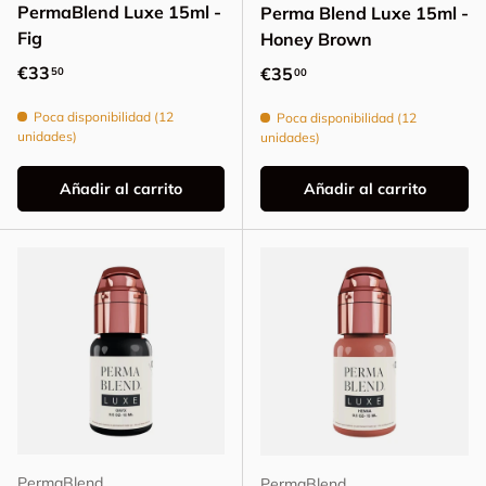
PermaBlend Luxe 15ml -
Perma Blend Luxe 15ml -
Fig
Honey Brown
Precio normal
€33
Precio normal
€35
50
00
Poca disponibilidad (12
Poca disponibilidad (12
unidades)
unidades)
Añadir al carrito
Añadir al carrito
PermaBlend
PermaBlend