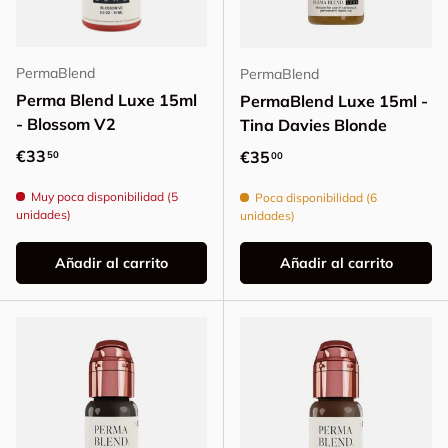
PermaBlend
PermaBlend
Perma Blend Luxe 15ml
PermaBlend Luxe 15ml -
- Blossom V2
Tina Davies Blonde
Precio normal
€33
Precio normal
€35
50
00
Muy poca disponibilidad (5
Poca disponibilidad (6
unidades)
unidades)
Añadir al carrito
Añadir al carrito