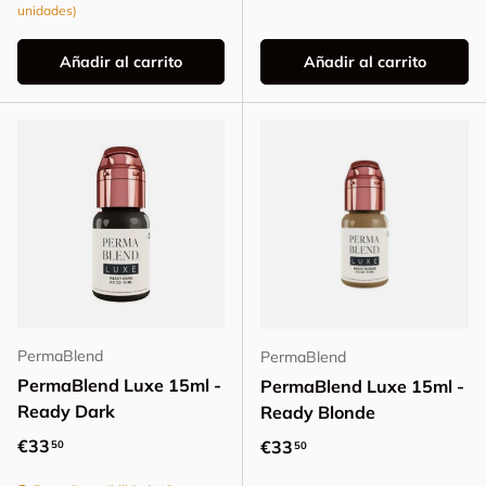
unidades)
Añadir al carrito
Añadir al carrito
PermaBlend
PermaBlend
PermaBlend Luxe 15ml -
PermaBlend Luxe 15ml -
Ready Dark
Ready Blonde
Precio normal
€33
Precio normal
€33
50
50