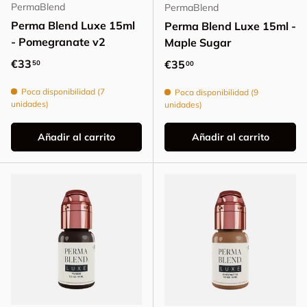
PermaBlend
PermaBlend
Perma Blend Luxe 15ml
Perma Blend Luxe 15ml -
- Pomegranate v2
Maple Sugar
Precio normal
€33
Precio normal
€35
50
00
Poca disponibilidad (7
Poca disponibilidad (9
unidades)
unidades)
Añadir al carrito
Añadir al carrito