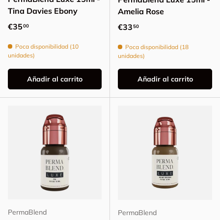
Tina Davies Ebony
Amelia Rose
Precio normal
€35
Precio normal
€33
00
50
Poca disponibilidad (10
Poca disponibilidad (18
unidades)
unidades)
Añadir al carrito
Añadir al carrito
PermaBlend
PermaBlend