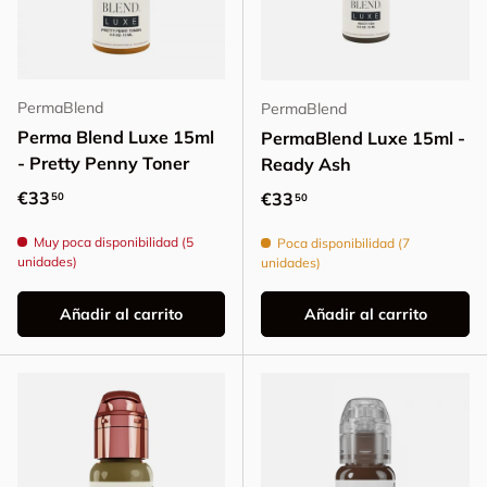
PermaBlend
PermaBlend
Perma Blend Luxe 15ml
PermaBlend Luxe 15ml -
- Pretty Penny Toner
Ready Ash
Precio normal
€33
Precio normal
€33
50
50
Muy poca disponibilidad (5
Poca disponibilidad (7
unidades)
unidades)
Añadir al carrito
Añadir al carrito