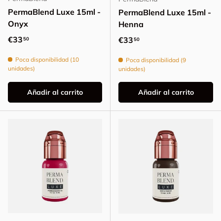
PermaBlend Luxe 15ml -
PermaBlend Luxe 15ml -
Onyx
Henna
Precio normal
€33
Precio normal
€33
50
50
Poca disponibilidad (10
Poca disponibilidad (9
unidades)
unidades)
Añadir al carrito
Añadir al carrito