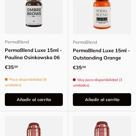
PermaBlend
PermaBlend
PermaBlend Luxe 15ml -
PermaBlend Luxe 15ml -
Paulina Osinkowska 06
Outstanding Orange
Precio normal
€35
Precio normal
€35
00
00
Poca disponibilidad (6
Muy poca disponibilidad (3
unidades)
unidades)
Añadir al carrito
Añadir al carrito