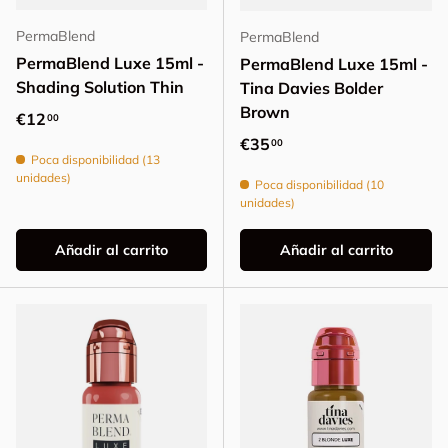
PermaBlend
PermaBlend
PermaBlend Luxe 15ml -
PermaBlend Luxe 15ml -
Shading Solution Thin
Tina Davies Bolder
Brown
Precio normal
€12
00
Precio normal
€35
00
Poca disponibilidad (13
unidades)
Poca disponibilidad (10
unidades)
Añadir al carrito
Añadir al carrito