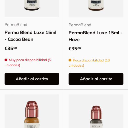
PermaBlend
PermaBlend
Perma Blend Luxe 15ml
PermaBlend Luxe 15ml -
- Cocoa Bean
Haze
Precio normal
€35
Precio normal
€35
00
00
Muy poca disponibilidad (5
Poca disponibilidad (10
unidades)
unidades)
Añadir al carrito
Añadir al carrito