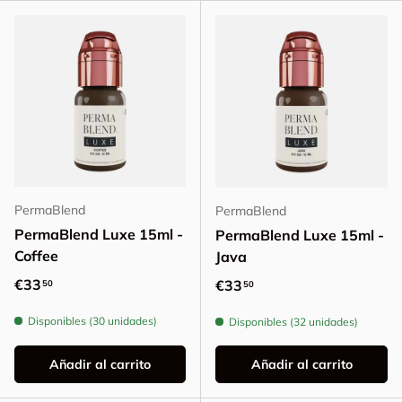
PermaBlend
PermaBlend
PermaBlend Luxe 15ml -
PermaBlend Luxe 15ml -
Coffee
Java
Precio normal
€33
Precio normal
€33
50
50
Disponibles (30 unidades)
Disponibles (32 unidades)
Añadir al carrito
Añadir al carrito