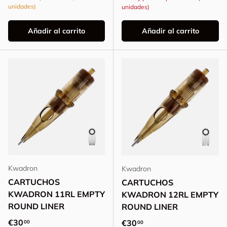
unidades)
unidades)
Añadir al carrito
Añadir al carrito
Kwadron
Kwadron
CARTUCHOS
CARTUCHOS
KWADRON 11RL EMPTY
KWADRON 12RL EMPTY
ROUND LINER
ROUND LINER
Precio normal
€30
Precio normal
€30
00
00