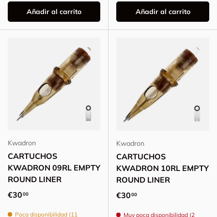
Añadir al carrito
Añadir al carrito
Kwadron
Kwadron
CARTUCHOS
CARTUCHOS
KWADRON 09RL EMPTY
KWADRON 10RL EMPTY
ROUND LINER
ROUND LINER
Precio normal
€30
Precio normal
€30
00
00
Poca disponibilidad (11
Muy poca disponibilidad (2