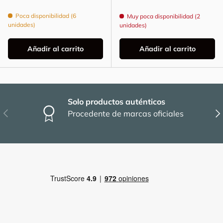
Poca disponibilidad (6
Muy poca disponibilidad (2
unidades)
unidades)
Añadir al carrito
Añadir al carrito
Solo productos auténticos
Anterior
Sig
Procedente de marcas oficiales