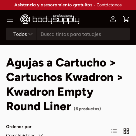
Asistencia y asesoramiento gratuitos -
Contáctanos
Ir al contenido
Cuenta
Carr
Buscar
Tipo de producto
Todos
Agujas a Cartucho >
Cartuchos Kwadron >
Kwadron Empty
Round Liner
(6 productos)
Ordenar por
Lista
Cuadr
Características