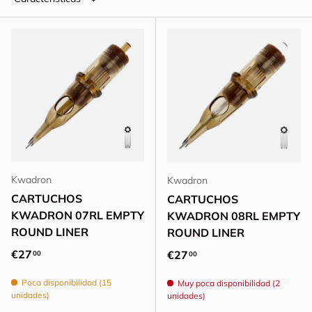
Kwadron
Kwadron
CARTUCHOS
CARTUCHOS
KWADRON 07RL EMPTY
KWADRON 08RL EMPTY
ROUND LINER
ROUND LINER
Precio normal
€27
Precio normal
€27
00
00
Poca disponibilidad (15
Muy poca disponibilidad (2
unidades)
unidades)