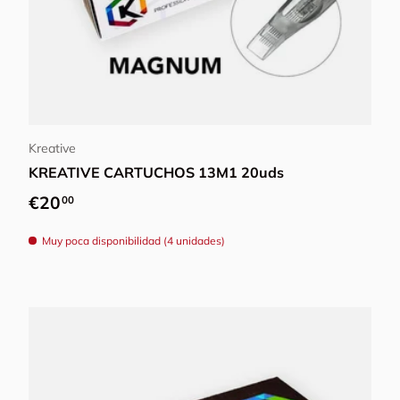
Elegir opciones
Kreative
KREATIVE CARTUCHOS 13M1 20uds
Precio normal
€20
00
Muy poca disponibilidad (4 unidades)