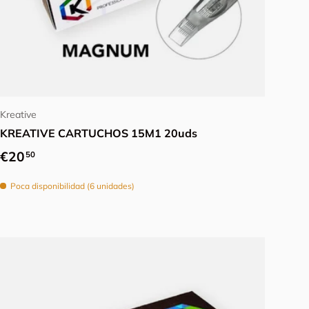
Elegir opciones
Kreative
KREATIVE CARTUCHOS 15M1 20uds
Precio normal
€20
50
Poca disponibilidad (6 unidades)