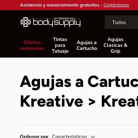
Asistencia y asesoramiento gratuitos -
Contáctanos
Ir al contenido
Buscar
Tipo de product
Todos
Tintas
Agujas
Ofertas
Agujas a
para
Clasicas &
semanales
Cartucho
Tatuaje
Grip
Agujas a Cartu
Kreative > Kre
Ordenar por
Características