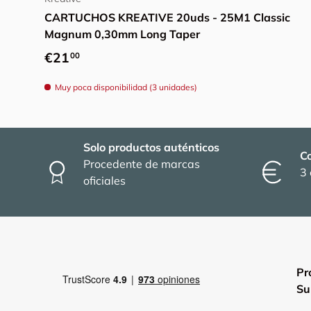
CARTUCHOS KREATIVE 20uds - 25M1 Classic
Magnum 0,30mm Long Taper
Precio normal
€21
00
Muy poca disponibilidad (3 unidades)
Solo productos auténticos
C
Procedente de marcas
3 
oficiales
Pr
Su