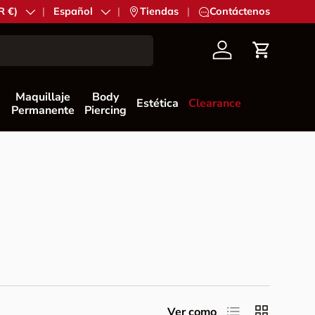
n
R €)
Idioma
Español
|
Tiendas
|
Contáctenos
Cuenta
Carrito
Maquillaje
Body
Estética
Clearance
Permanente
Piercing
Lista
Cuadrícula
Ver como