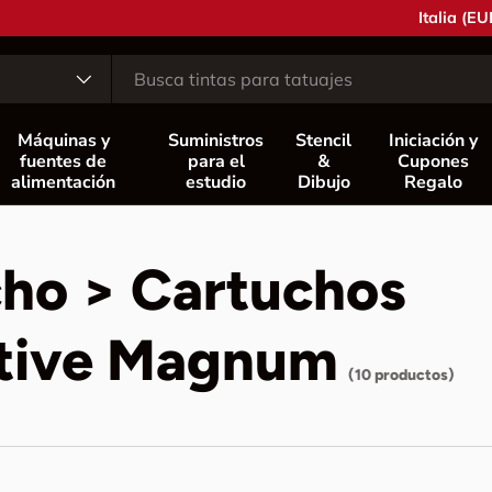
País/Regió
Italia (EU
o
Máquinas y
Suministros
Stencil
Iniciación y
fuentes de
para el
&
Cupones
alimentación
estudio
Dibujo
Regalo
cho > Cartuchos
ative Magnum
(10 productos)