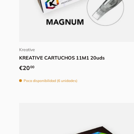
Elegir opciones
Kreative
KREATIVE CARTUCHOS 11M1 20uds
Precio normal
€20
00
Poca disponibilidad (6 unidades)