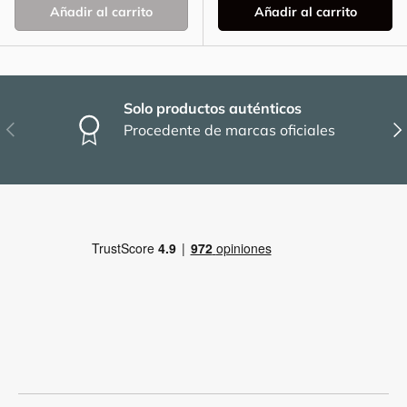
Añadir al carrito
Añadir al carrito
Solo productos auténticos
Anterior
Sig
Procedente de marcas oficiales