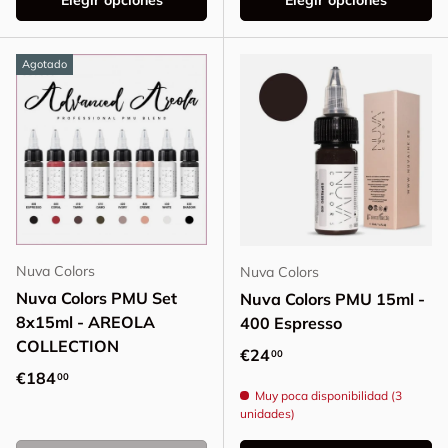
Elegir opciones
Elegir opciones
Agotado
Nuva Colors
Nuva Colors
Nuva Colors PMU Set
Nuva Colors PMU 15ml -
8x15ml - AREOLA
400 Espresso
COLLECTION
Precio normal
€24
00
Precio normal
€184
00
Muy poca disponibilidad (3
unidades)