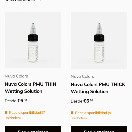
Nuva Colors
Nuva Colors
Nuva Colors PMU THIN
Nuva Colors PMU THICK
Wetting Solution
Wetting Solution
Precio normal
€6
Precio normal
€6
50
Desde
50
Desde
Poca disponibilidad (7
Poca disponibilidad (9
unidades)
unidades)