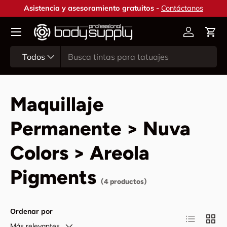
Asistencia y asesoramiento gratuitos -
Contáctanos
Ir al contenido
Cuenta
Carr
Buscar
Tipo de producto
Todos
Maquillaje
Permanente > Nuva
Colors > Areola
Pigments
(4 productos)
Ordenar por
Lista
Cuadr
Más relevantes