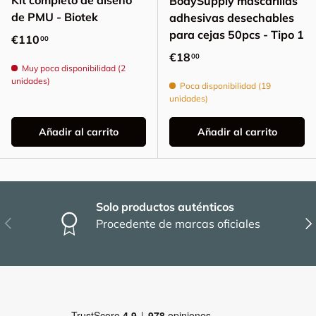
Kit completo de diseño
BodySupply mascarillas
de PMU - Biotek
adhesivas desechables
para cejas 50pcs - Tipo 1
Precio normal
€110
00
Precio normal
€18
00
Muy poca disponibilidad (2
unidades)
Poca disponibilidad (19
unidades)
Añadir al carrito
Añadir al carrito
Solo productos auténticos
Anterior
Sig
Procedente de marcas oficiales