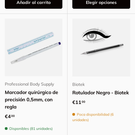
Añadir al carrito
Elegir opciones
Professional Body Supply
Biotek
Marcador quirúrgico de
Rotulador Negro - Biotek
precisión 0,5mm, con
Precio normal
€11
00
regla
Poca disponibilidad (6
Precio normal
€4
00
unidades)
Disponibles (81 unidades)