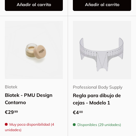
Añadir al carrito
Añadir al carrito
Biotek
Professional Body Supply
Biotek - PMU Design
Regla para dibujo de
Contorno
cejas - Modelo 1
Precio normal
€29
Precio normal
€4
99
00
Muy poca disponibilidad (4
Disponibles (29 unidades)
unidades)