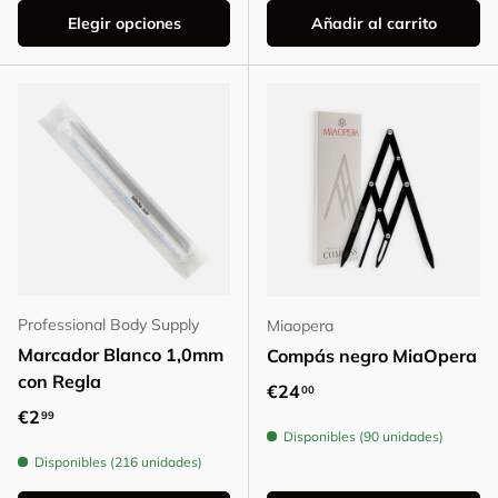
Elegir opciones
Añadir al carrito
Professional Body Supply
Miaopera
Marcador Blanco 1,0mm
Compás negro MiaOpera
con Regla
Precio normal
€24
00
Precio normal
€2
99
Disponibles (90 unidades)
Disponibles (216 unidades)