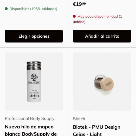
Precio normal
€19
99
Disponibles (1058 unidades)
Muy poca disponibilidad (1
unidad)
Elegir opciones
Añadir al carrito
Professional Body Supply
Biotek
Nueva hilo de mapeo
Biotek - PMU Design
blanca BodySupply de
Cejas - Light