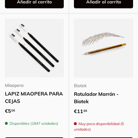
Añadir al carrito
Añadir al carrito
Miaopera
Biotek
LAPIZ MIAOPERA PARA
Rotulador Marrón -
CEJAS
Biotek
Precio normal
€5
Precio normal
€11
00
00
Disponibles (1847 unidades)
Muy poca disponibilidad (5
unidades)