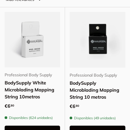
Professional Body Supply
Professional Body Supply
BodySupply White
BodySupply
Microblading Mapping
Microblading Mapping
String 10metros
String 10 metros
Precio normal
€6
Precio normal
€6
80
80
Disponibles (624 unidades)
Disponibles (49 unidades)