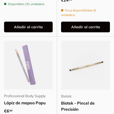
€24
Disponibles (31 unidades)
Poca disponibilidad (8
unidades)
Añadir al carrito
Añadir al carrito
Professional Body Supply
Biotek
Lápiz de mapeo Popu
Biotek - Pincel de
Precisión
Precio normal
€6
90