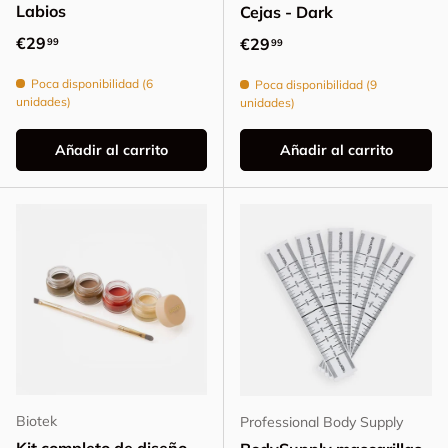
Labios
Cejas - Dark
Precio normal
€29
Precio normal
€29
99
99
Poca disponibilidad (6
Poca disponibilidad (9
unidades)
unidades)
Añadir al carrito
Añadir al carrito
Biotek
Professional Body Supply