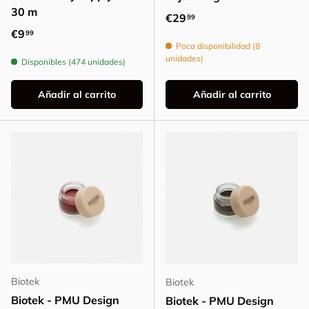
30 m
Precio normal
€29
99
Precio normal
€9
99
Poca disponibilidad (8
unidades)
Disponibles (474 unidades)
Añadir al carrito
Añadir al carrito
Biotek
Biotek
Biotek - PMU Design
Biotek - PMU Design