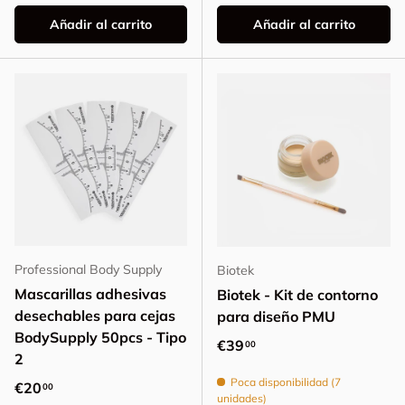
Añadir al carrito
Añadir al carrito
Professional Body Supply
Biotek
Mascarillas adhesivas
Biotek - Kit de contorno
desechables para cejas
para diseño PMU
BodySupply 50pcs - Tipo
Precio normal
€39
00
2
Poca disponibilidad (7
Precio normal
€20
00
unidades)