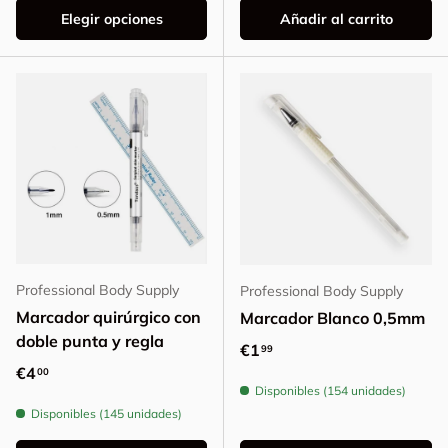
Elegir opciones
Añadir al carrito
Professional Body Supply
Professional Body Supply
Marcador quirúrgico con
Marcador Blanco 0,5mm
doble punta y regla
Precio normal
€1
99
Precio normal
€4
00
Disponibles (154 unidades)
Disponibles (145 unidades)