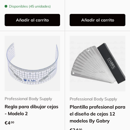
Disponibles (45 unidades)
Añadir al carrito
Añadir al carrito
Professional Body Supply
Professional Body Supply
Regla para dibujar cejas
Plantilla profesional para
- Modelo 2
el diseño de cejas 12
modelos By Gabry
Precio normal
€4
00
Precio normal
00