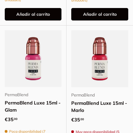
unidades)
Añadir al carrito
Añadir al carrito
PermaBlend
PermaBlend
PermaBlend Luxe 15ml -
PermaBlend Luxe 15ml -
Glam
Marlo
Precio normal
€35
Precio normal
€35
00
00
Poca disponibilidad (7
Muy poca disponibilidad (5