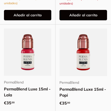
unidades)
unidades)
Añadir al carrito
Añadir al carrito
PermaBlend
PermaBlend
PermaBlend Luxe 15ml -
PermaBlend Luxe 15ml -
Lala
Popi
Precio normal
€35
Precio normal
€35
00
00