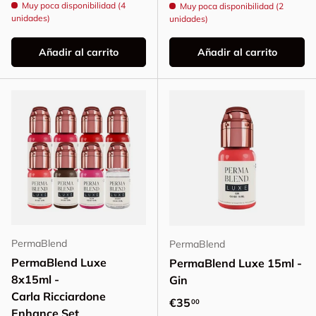
Muy poca disponibilidad (4
Muy poca disponibilidad (2
unidades)
unidades)
Añadir al carrito
Añadir al carrito
PermaBlend
PermaBlend
PermaBlend Luxe
PermaBlend Luxe 15ml -
8x15ml -
Gin
Carla Ricciardone
Precio normal
€35
00
Enhance Set