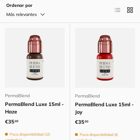
Ordenar por
Lista
Cuadr
Más relevantes
PermaBlend
PermaBlend
PermaBlend Luxe 15ml -
PermaBlend Luxe 15ml -
Haze
Joy
Precio normal
€35
Precio normal
€35
00
00
Poca disponibilidad (10
Poca disponibilidad (6
unidades)