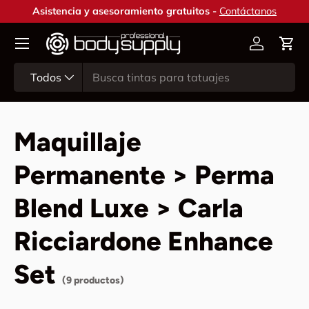
Asistencia y asesoramiento gratuitos -
Contáctanos
Ir al contenido
Cuenta
Carr
Buscar
Tipo de producto
Todos
Maquillaje
Permanente > Perma
Blend Luxe > Carla
Ricciardone Enhance
Set
(9 productos)