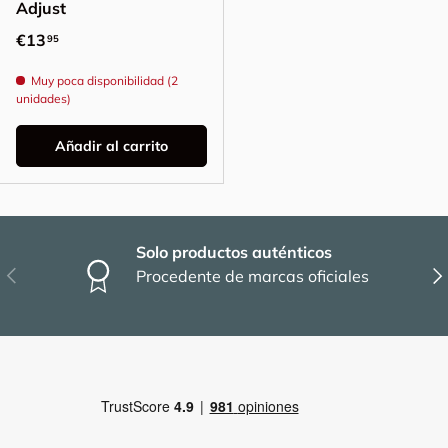
Adjust
Precio normal
€13
95
Muy poca disponibilidad (2
unidades)
Añadir al carrito
Solo productos auténticos
Anterior
Sig
Procedente de marcas oficiales