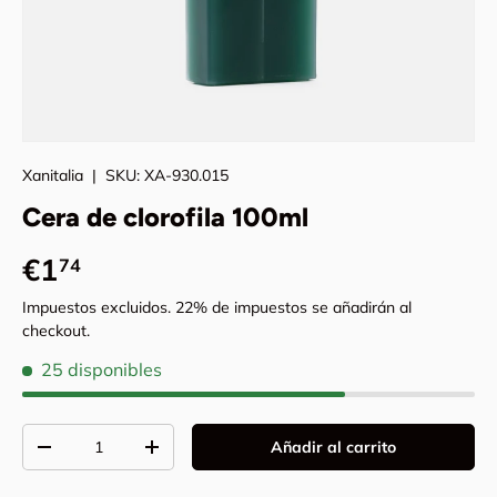
Xanitalia
|
SKU:
XA-930.015
Cera de clorofila 100ml
Precio normal
€1
74
Impuestos excluidos. 22% de impuestos se añadirán al
checkout.
25 disponibles
Cant.
Añadir al carrito
Disminuir cantidad
Aumentar la cantidad