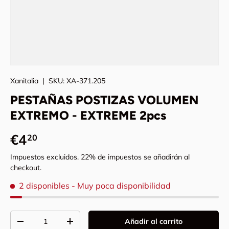
Xanitalia
|
SKU:
XA-371.205
PESTAÑAS POSTIZAS VOLUMEN
EXTREMO - EXTREME 2pcs
Precio normal
€4
20
Impuestos excluidos. 22% de impuestos se añadirán al
checkout.
2 disponibles
- Muy poca disponibilidad
Cant.
Añadir al carrito
Disminuir cantidad
Aumentar la cantidad