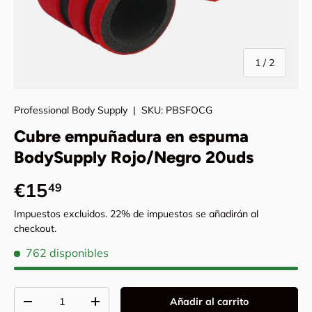
de
1
/
2
Professional Body Supply
|
SKU:
PBSFOCG
Cubre empuñadura en espuma
BodySupply Rojo/Negro 20uds
Precio normal
€15
49
Impuestos excluidos. 22% de impuestos se añadirán al
checkout.
762 disponibles
Cant.
Añadir al carrito
Disminuir cantidad
Aumentar la cantidad