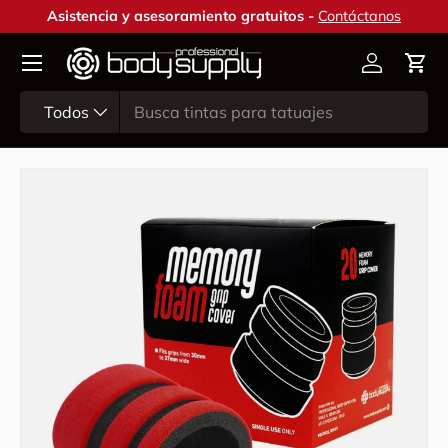
Asistencia y asesoramiento gratuitos -
Contáctanos
Ir al contenido
Cuenta
Carr
Buscar
Tipo de producto
Todos
Ir directamente a la información del producto