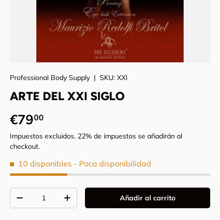
Professional Body Supply
|
SKU:
XXI
ARTE DEL XXI SIGLO
Precio normal
€79
00
Impuestos excluidos. 22% de impuestos se añadirán al
checkout.
10 disponibles
- Poca disponibilidad
Cant.
Añadir al carrito
Disminuir cantidad
Aumentar la cantidad